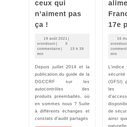
ceux qui
alime
n’aiment pas
Franc
La
ça !
17e p
métrologie
légale
19
19 août 2021
|
16 m
orondouin
août
orondouin
|
0
orondoui
pour
2021
commentaire
|
15 h 39
comment
min
min
ceux
qui
Depuis juillet 2014 et la
L’indi
n’aiment
publication du guide de la
sécuri
pas
DGCCRF sur les
(GFSI) 
autocontrôles des
ça
les 
produits préemballés, où
d’acce
!
en sommes nous ? Suite
disponibi
à différents échanges et
de sécur
constats d’audit partagés
ainsi qu
naturelle