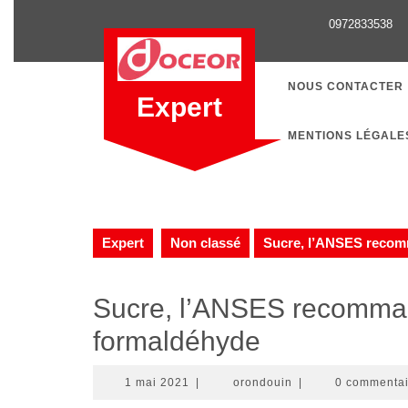
Skip
0972833538
to
content
NOUS CONTACTER
Expert
MENTIONS LÉGALE
Expert
Non classé
Sucre, l’ANSES recomm
Sucre, l’ANSES recommand
formaldéhyde
1
orondouin
1 mai 2021
|
orondouin
|
0 commenta
mai