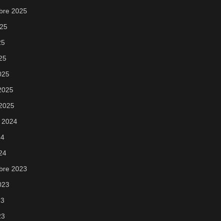
bre 2025
025
25
025
025
 2025
 2025
 2024
24
024
bre 2023
2023
23
23