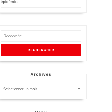
épidémies
Search
for:
Archives
Archives