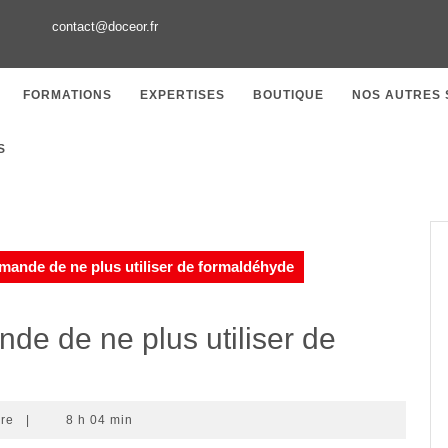
contact@doceor.fr
FORMATIONS
EXPERTISES
BOUTIQUE
NOS AUTRES 
S
ande de ne plus utiliser de formaldéhyde
e de ne plus utiliser de
ire
|
8 h 04 min