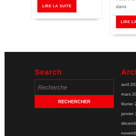
LIRE
LIRE LA SUITE
dans
LA
SUITE
LIRE L
Search
Arc
Search
avril 2
for:
mars 2
février
janvier
décemb
novemb