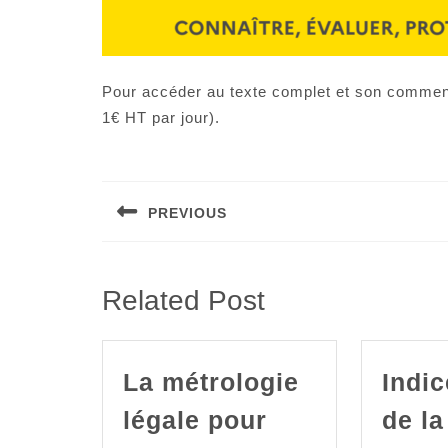
Pour accéder au texte complet et son commentai
1€ HT par jour).
Navigation
de
PREVIOUS
l’article
Article
précédent
:
Related Post
La métrologie
Indi
légale pour
de la