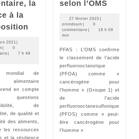
PFAS,
ntaire, la
selon l’OMS
le
e à la
PFOA
27
27 février 2025
|
Indice
orondouin
février
orondouin
|
0
osition
cancéri
2025
commentaire
|
18 h 09
mondial
min
selon
de
16
ars 2021
|
l’OMS
orondouin
mars
n
|
0
PFAS : L’OMS confirme
la
2021
aire
|
7 h 48
le classement de l’acide
sécurité
perfluorooctanoïque
alimentaire,
ce mondial de
(PFOA) comme «
la
té alimentaire
cancérogène pour
France
prend en compte
l’homme » (Groupe 1) et
questions
à
de l’acide
ssibilité, de
perfluorooctanesulfonique
la
lité, de qualité et
(PFOS) comme « peut-
17e
ité des aliments,
être cancérogène pour
position
e les ressources
l’homme »
s et la résilience