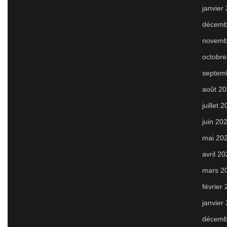
janvier
décemb
novemb
octobre
septem
août 2
juillet 
juin 20
mai 20
avril 2
mars 2
février
janvier
décemb