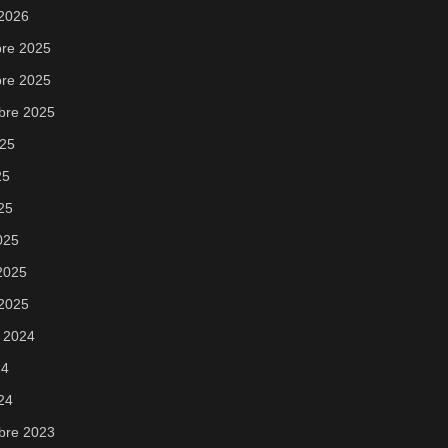
 2026
re 2025
re 2025
bre 2025
025
25
025
025
 2025
 2025
 2024
24
024
bre 2023