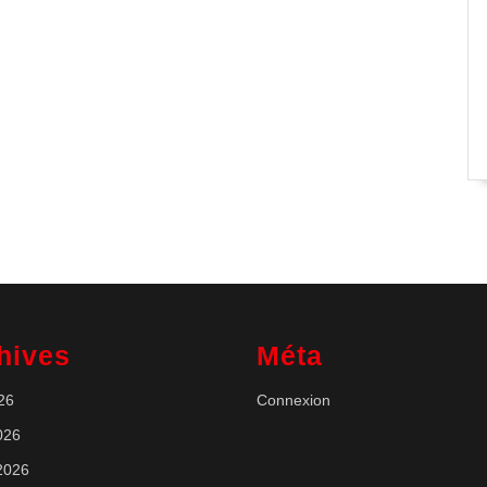
hives
Méta
026
Connexion
026
 2026