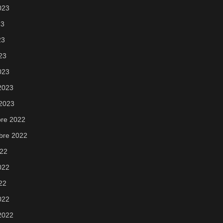
2023
23
23
023
023
 2023
 2023
re 2022
bre 2022
022
2022
022
022
 2022