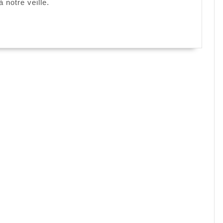
 notre veille.
rogramme
’évaluation
es
éférentiels
ood
afety