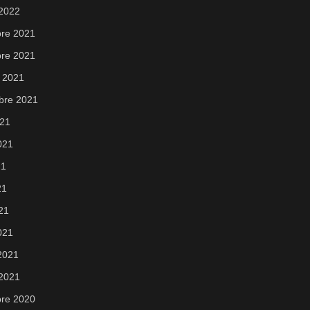
 2022
re 2021
re 2021
 2021
bre 2021
021
2021
21
21
021
021
 2021
 2021
re 2020