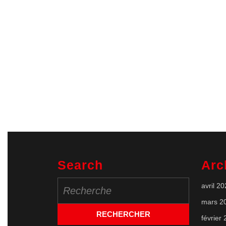
Search
Arc
Search
avril 2
for:
mars 2
février