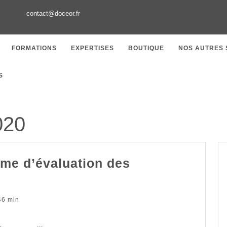
contact@doceor.fr
FORMATIONS
EXPERTISES
BOUTIQUE
NOS AUTRES 
S
020
me d’évaluation des
a
DA
46 min
ance
n