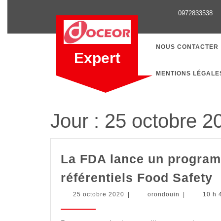
Skip
0972833538
to
content
NOUS CONTACTER
Expert
MENTIONS LÉGALE
Jour :
25 octobre 2
La FDA lance un program
L
référentiels Food Safety
F
25
orondouin
25 octobre 2020
|
orondouin
|
10 h 
l
octobre
2020
u