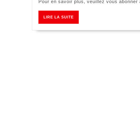
Pour en savoir plus, veuillez vous abonner à
p
d
LIRE
LIRE LA SUITE
LA
d
SUITE
r
F
S