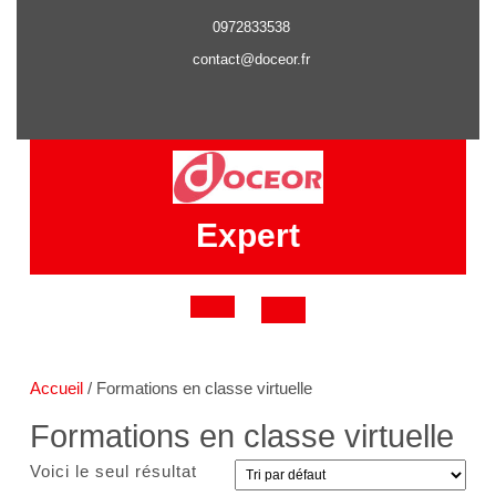
Skip
0972833538
to
content
contact@doceor.fr
Expert
Open
Button
Accueil
/ Formations en classe virtuelle
Formations en classe virtuelle
Voici le seul résultat